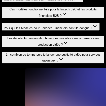
Ces modèles fonctionnent-ils pour la fintech B2C et les produits
financiers B2B ?
Pour qui les Modèles pour Services Financiers sont-ils conçus ?
Les débutants peuvent-ils utiliser ces modèles sans expérience en
production vidéo ?
En combien de temps puis-je lancer une publicité vidéo pour services
financiers ?