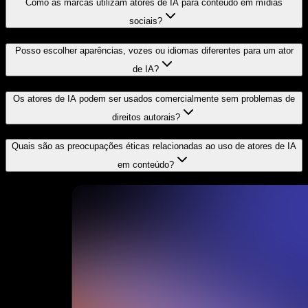
Como as marcas utilizam atores de IA para conteúdo em mídias
sociais?
Posso escolher aparências, vozes ou idiomas diferentes para um ator
de IA?
Os atores de IA podem ser usados comercialmente sem problemas de
direitos autorais?
Quais são as preocupações éticas relacionadas ao uso de atores de IA
em conteúdo?