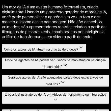
Um ator de IA é um avatar humano fotorrealista, criado
digitalmente. Usando um poderoso gerador de atores de IA,
você pode personalizar a aparência, a voz, o tom e até
mesmo o idioma desse personagem. Não são desenhos
animados; são apresentadores realistas criados a partir de
filmagens de pessoas reais, impulsionadas por inteligência
artificial e transformadas em vídeo a partir de texto.
Como os atores de IA atuam na criação de vídeos?
Onde os agentes de IA podem ser usados no marketing ou na criação
de conteúdo?
Será que atores de IA são adequados para vídeos explicativos de
produtos?
É possível usar atores de IA em vídeos de treinamento ou integração?