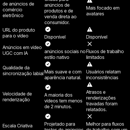
de anúncios de
anúncios de
Mais focado em
comércio
produtos e de
avatares
eletrônico
venda direta ao
consumidor.
URL do produto
para o vídeo
Disponível
Disponível
Anúncios em vídeo
anúncios sociais no
Fluxos de trabalho
UGC com IA
estilo nativo
limitados
Qualidade da
Mais suave e com
Usuários relatam
sincronização labial
aparência natural.
inconsistências
Atrasos e
Velocidade de
A maioria dos
renderizações
renderização
vídeos tem menos
travadas foram
de 2 minutos.
relatados.
Projetado para
Melhor para fluxos
Escala Criativa
testes de anúncios
de trabalho com um