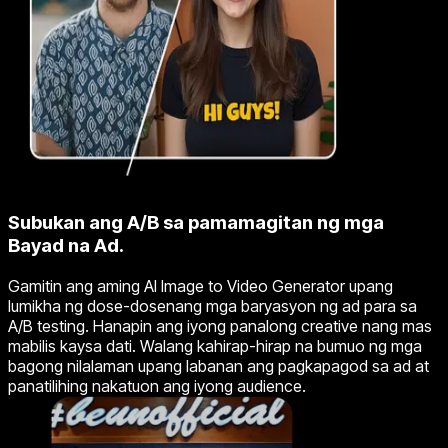
Subukan ang A/B sa pamamagitan ng mga
Bayad na Ad.
Gamitin ang aming AI Image to Video Generator upang
lumikha ng dose-dosenang mga baryasyon ng ad para sa
A/B testing. Hanapin ang iyong panalong creative nang mas
mabilis kaysa dati. Walang kahirap-hirap na bumuo ng mga
bagong nilalaman upang labanan ang pagkapagod sa ad at
panatilihing nakatuon ang iyong audience.