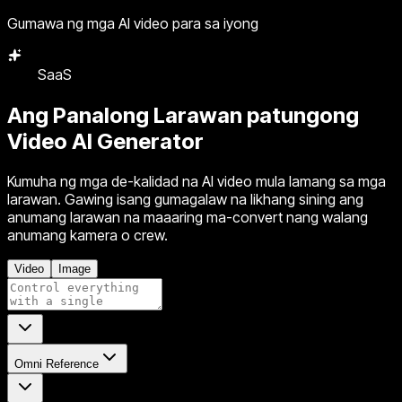
Gumawa ng mga AI video para sa iyong
SaaS
Ahensya
Ang Panalong Larawan patungong
Video
AI Generator
Kumuha ng mga de-kalidad na AI video mula lamang sa mga
larawan. Gawing isang gumagalaw na likhang sining ang
anumang larawan na maaaring ma-convert nang walang
anumang kamera o crew.
Video
Image
Omni Reference