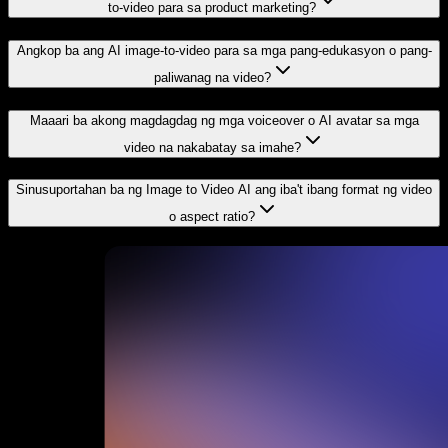
to-video para sa product marketing?
Angkop ba ang AI image-to-video para sa mga pang-edukasyon o pang-
paliwanag na video?
Maaari ba akong magdagdag ng mga voiceover o AI avatar sa mga
video na nakabatay sa imahe?
Sinusuportahan ba ng Image to Video AI ang iba't ibang format ng video
o aspect ratio?