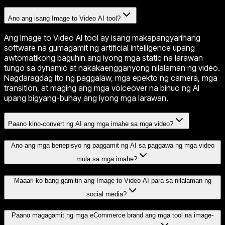
Ano ang isang Image to Video AI tool?
Ang Image to Video AI tool ay isang makapangyarihang
software na gumagamit ng artificial intelligence upang
awtomatikong baguhin ang iyong mga static na larawan
tungo sa dynamic at nakakaengganyong nilalaman ng video.
Nagdaragdag ito ng paggalaw, mga epekto ng camera, mga
transition, at maging ang mga voiceover na binuo ng AI
upang bigyang-buhay ang iyong mga larawan.
Paano kino-convert ng AI ang mga imahe sa mga video?
Ano ang mga benepisyo ng paggamit ng AI sa paggawa ng mga video
mula sa mga imahe?
Maaari ko bang gamitin ang Image to Video AI para sa nilalaman ng
social media?
Paano magagamit ng mga eCommerce brand ang mga tool na image-