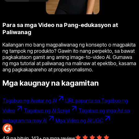
Para sa mga Video na Pang-edukasyon at
Paliwanag
Kailangan mo bang magpaliwanag ng konsepto o magpakita
ng tampok ng produkto? Gawin ito nang perpekto, sa bawat
pagkakataon gamit ang aming image-to-video AI. Gumawa
ng mga tutorial at paliwanag na malinaw at epektibo, kasama
ang pagkakapareho at propesyonalismo.
Mga kaugnay na kagamitan
Tagabuo ng Avatar ng AI
URL papunta sa Tagabuo ng
Video
Tagabuo ng AI Script
Tagabuo ng mga Ad sa
Instagram na may AI
Mga Video ng AI UGC
4.9 na bituin. 143+ na mga review