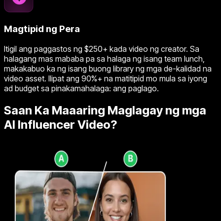
Magtipid ng Pera
Itigil ang paggastos ng $250+ kada video ng creator. Sa
halagang mas mababa pa sa halaga ng isang team lunch,
makakabuo ka ng isang buong library ng mga de-kalidad na
video asset. Ilipat ang 90%+ na matitipid mo mula sa iyong
ad budget sa pinakamahalaga: ang paglago.
Saan Ka Maaaring Maglagay ng mga
AI Influencer Video?