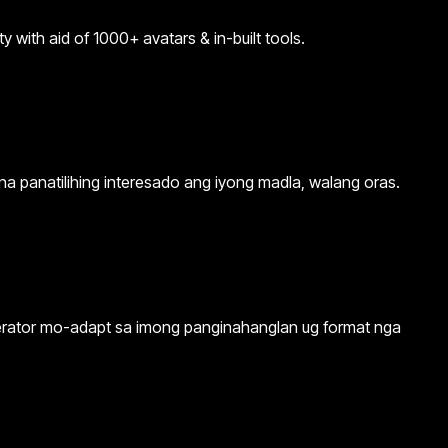
y with aid of 1000+ avatars & in-built tools.
na panatilihing interesado ang iyong madla, walang oras.
enerator mo-adapt sa imong panginahanglan ug format nga