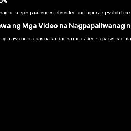
60%
amic, keeping audiences interested and improving watch time a
mawa ng Mga Video na Nagpapaliwanag n
ang gumawa ng mataas na kalidad na mga video na paliwanag mas