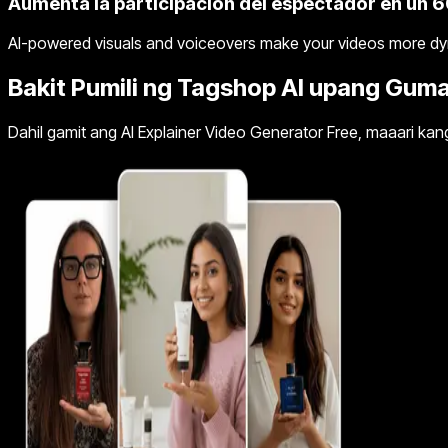
Aumenta la participación del espectador en un 
AI-powered visuals and voiceovers make your videos more dyn
Bakit Pumili ng Tagshop AI upang Gu
Dahil gamit ang AI Explainer Video Generator Free, maaari k