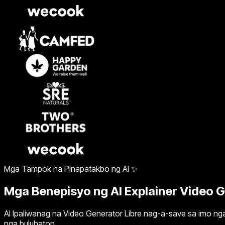
Mga Tampok na Pinapatakbo ng AI ✨
Mga Benepisyo ng AI Explainer Video 
AI Ipaliwanag na Video Generator Libre nag-a-save sa imo n
nga buluhaton.