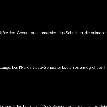
Erklärvideo-Generator automatisiert das Schreiben, die Animati
zeuge. Der KI-Erklärvideo-Generator kostenlos ermöglicht es I
 zum Teilen bereit sind. Der KI-Generator für Erklärvideos steig