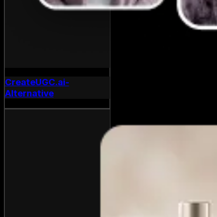
CreateUGC.ai-
Alternative