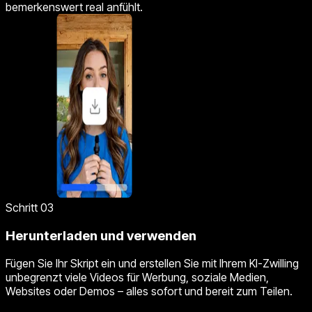
bemerkenswert real anfühlt.
Schritt 03
Herunterladen und verwenden
Fügen Sie Ihr Skript ein und erstellen Sie mit Ihrem KI-Zwilling
unbegrenzt viele Videos für Werbung, soziale Medien,
Websites oder Demos – alles sofort und bereit zum Teilen.