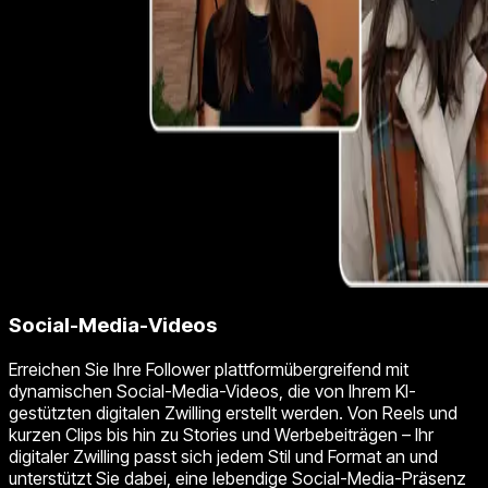
Social-Media-Videos
Erreichen Sie Ihre Follower plattformübergreifend mit
dynamischen Social-Media-Videos, die von Ihrem KI-
gestützten digitalen Zwilling erstellt werden. Von Reels und
kurzen Clips bis hin zu Stories und Werbebeiträgen – Ihr
digitaler Zwilling passt sich jedem Stil und Format an und
unterstützt Sie dabei, eine lebendige Social-Media-Präsenz