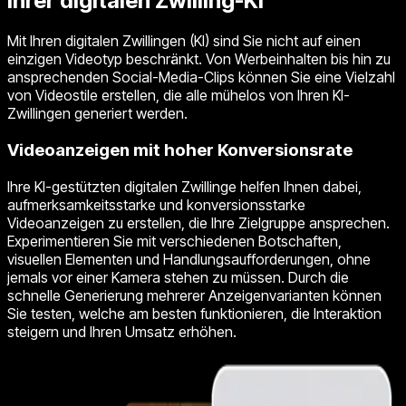
Ihrer digitalen Zwilling-KI
Mit Ihren digitalen Zwillingen (KI) sind Sie nicht auf einen
einzigen Videotyp beschränkt. Von Werbeinhalten bis hin zu
ansprechenden Social-Media-Clips können Sie eine Vielzahl
von Videostile erstellen, die alle mühelos von Ihren KI-
Zwillingen generiert werden.
Videoanzeigen mit hoher Konversionsrate
Ihre KI-gestützten digitalen Zwillinge helfen Ihnen dabei,
aufmerksamkeitsstarke und konversionsstarke
Videoanzeigen zu erstellen, die Ihre Zielgruppe ansprechen.
Experimentieren Sie mit verschiedenen Botschaften,
visuellen Elementen und Handlungsaufforderungen, ohne
jemals vor einer Kamera stehen zu müssen. Durch die
schnelle Generierung mehrerer Anzeigenvarianten können
Sie testen, welche am besten funktionieren, die Interaktion
steigern und Ihren Umsatz erhöhen.