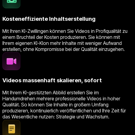
Kosteneffiziente Inhaltserstellung
Mit Ihren KI-Zwillingen können Sie Videos in Profiqualität zu
einem Bruchteil der Kosten produzieren. Sie können mit
Ihrem eigenen KI-Klon mehr Inhalte mit weniger Aufwand
erstellen, ohne Kompromisse bei der Qualität einzugehen.
Videos massenhaft skalieren, sofort
Mit Ihrem KI-gestützten Abbild erstellen Sie im
Handumdrehen mehrere professionelle Videos in hoher
Qualität. So können Sie Inhalte in großem Umfang
produzieren, kontinuierlich veröffentlichen und Ihre Zeit für
das Wesentliche nutzen: Strategie und Wachstum.