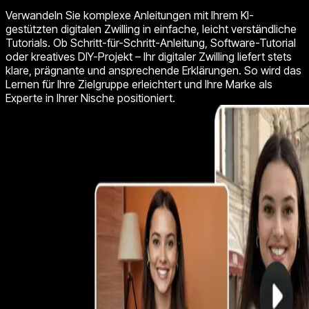
Verwandeln Sie komplexe Anleitungen mit Ihrem KI-
gestützten digitalen Zwilling in einfache, leicht verständliche
Tutorials. Ob Schritt-für-Schritt-Anleitung, Software-Tutorial
oder kreatives DIY-Projekt – Ihr digitaler Zwilling liefert stets
klare, prägnante und ansprechende Erklärungen. So wird das
Lernen für Ihre Zielgruppe erleichtert und Ihre Marke als
Experte in Ihrer Nische positioniert.