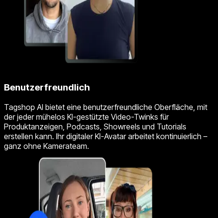
Benutzerfreundlich
Tagshop AI bietet eine benutzerfreundliche Oberfläche, mit
der jeder mühelos KI-gestützte Video-Twinks für
Produktanzeigen, Podcasts, Showreels und Tutorials
erstellen kann. Ihr digitaler KI-Avatar arbeitet kontinuierlich –
ganz ohne Kamerateam.