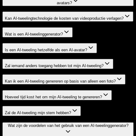
avatars?
Kan AI-tweelingtechnologie de kosten van videoproductie verlagen?
Wat is een AI-tweelinggenerator?
Is een AI-tweeling hetzelfde als een AI-avatar?
Zal iemand anders toegang hebben tot mijn AI-tweeling?
Kan ik een AI-tweeling genereren op basis van alleen een foto?
Hoeveel tijd kost het om mijn AI-tweeling te genereren?
Zal de AI-tweeling mijn stem hebben?
Wat zijn de voordelen van het gebruik van een AI-tweelinggenerator?