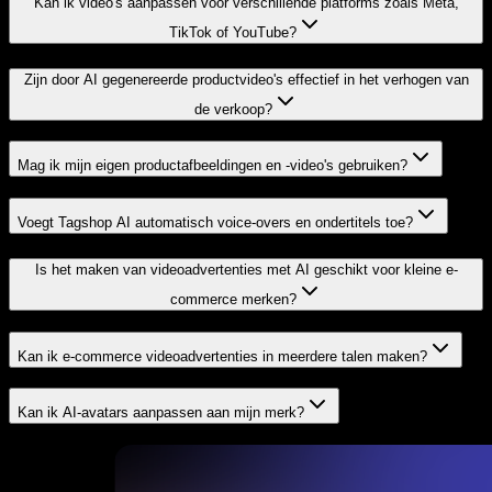
Kan ik video's aanpassen voor verschillende platforms zoals Meta,
TikTok of YouTube?
Zijn door AI gegenereerde productvideo's effectief in het verhogen van
de verkoop?
Mag ik mijn eigen productafbeeldingen en -video's gebruiken?
Voegt Tagshop AI automatisch voice-overs en ondertitels toe?
Is het maken van videoadvertenties met AI geschikt voor kleine e-
commerce merken?
Kan ik e-commerce videoadvertenties in meerdere talen maken?
Kan ik AI-avatars aanpassen aan mijn merk?