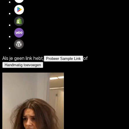
Als je geen link hebt,
of
Probeer Sample Link
Handmatig toevoegen