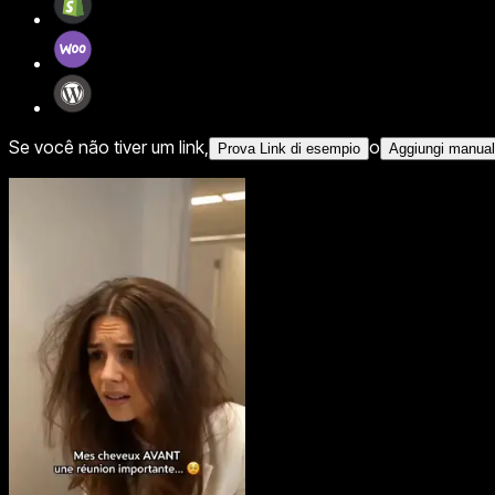
Se você não tiver um link,
o
Prova Link di esempio
Aggiungi manua