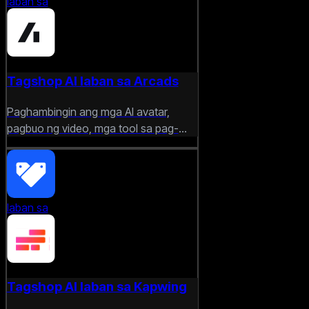
laban sa
Tagshop AI laban sa Arcads
Paghambingin ang mga AI avatar,
pagbuo ng video, mga tool sa pag-
edit, at mga feature sa paglikha ng ad
na nakatuon sa ecommerce.
laban sa
Tagshop AI laban sa Kapwing