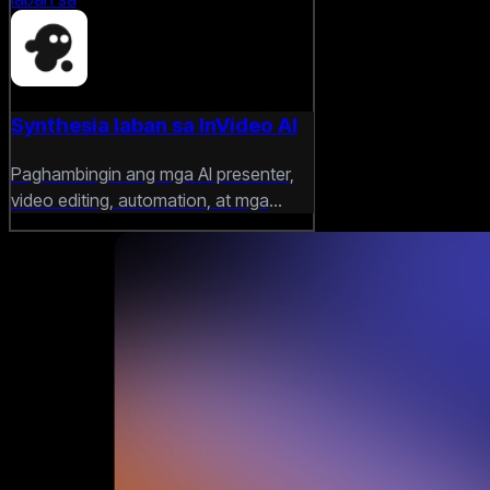
Synthesia laban sa InVideo AI
Paghambingin ang mga AI presenter,
video editing, automation, at mga
malikhaing daloy ng trabaho para sa
mga marketing team.