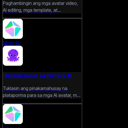
Paghambingin ang mga avatar video,
AI editing, mga template, at
pangkalahatang karanasan sa
paggawa ng marketing video.
laban sa
HeyGen laban sa Pictory AI
Tuklasin ang pinakamahusay na
plataporma para sa mga AI avatar, mga
script-based na video, at paglikha ng
promotional content.