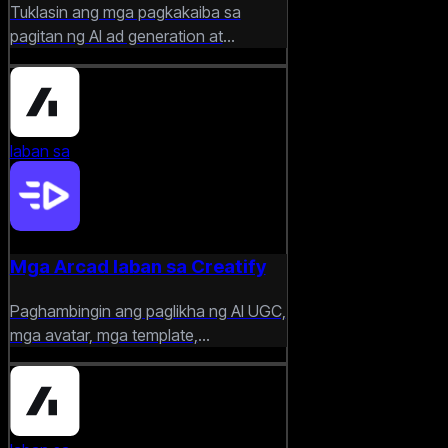
Tuklasin ang mga pagkakaiba sa
pagitan ng AI ad generation at
tradisyonal na online video editing
workflows.
laban sa
Mga Arcad laban sa Creatify
Paghambingin ang paglikha ng AI UGC,
mga avatar, mga template,
pagpepresyo, at mga tool sa paggawa
ng video na nakatuon sa marketing.