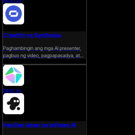
laban sa
Creatify vs Synthesia
Paghambingin ang mga AI presenter,
pagbuo ng video, pagpapasadya, at
mga tool sa paglikha ng nilalaman na
nakatuon sa negosyo.
laban sa
HeyGen laban sa InVideo AI