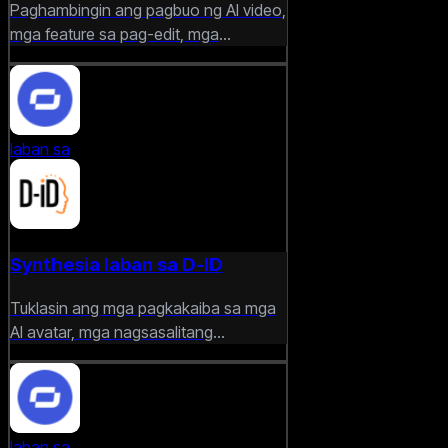
Paghambingin ang pagbuo ng AI video,
mga feature sa pag-edit, mga
template, at kadalian ng paggawa ng
mga marketing video.
laban sa
Synthesia laban sa D-ID
Tuklasin ang mga pagkakaiba sa mga
AI avatar, mga nagsasalitang
presenter, lokalisasyon, at mga tool sa
paglikha ng enterprise video.
laban sa