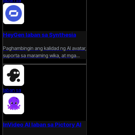
laban sa
HeyGen laban sa Synthesia
Paghambingin ang kalidad ng AI avatar,
suporta sa maraming wika, at mga
kakayahan sa paglikha ng business
video nang magkasabay.
laban sa
InVideo AI laban sa Pictory AI