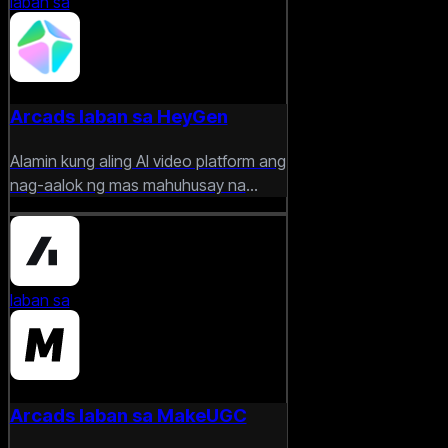
laban sa
Arcads laban sa HeyGen
Alamin kung aling AI video platform ang
nag-aalok ng mas mahuhusay na
avatar, branding, at paglikha ng ad na
pang-creator.
laban sa
Arcads laban sa MakeUGC