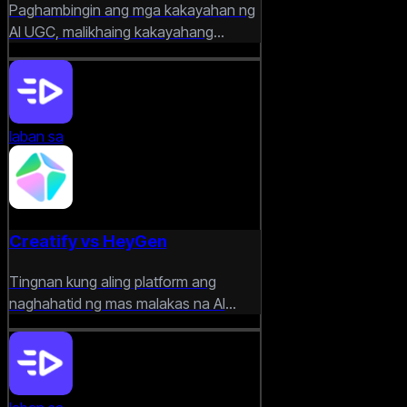
Paghambingin ang mga kakayahan ng
AI UGC, malikhaing kakayahang
umangkop, at mga daloy ng trabaho
para sa nasusukat na video
advertising.
laban sa
Creatify vs HeyGen
Tingnan kung aling platform ang
naghahatid ng mas malakas na AI
video creation, mga avatar, at mga
feature sa marketing automation.