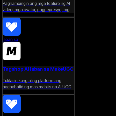
Paghambingin ang mga feature ng AI
video, mga avatar, pagpepresyo, mga
daloy ng trabaho, at mga kakayahang
malikhain para sa mga modernong
marketer.
laban sa
Tagshop AI laban sa MakeUGC
Tuklasin kung aling platform ang
naghahatid ng mas mabilis na AI UGC
na mga video, mas mahusay na pag-
customize, at mas mataas na kalidad
na mga ad creative.