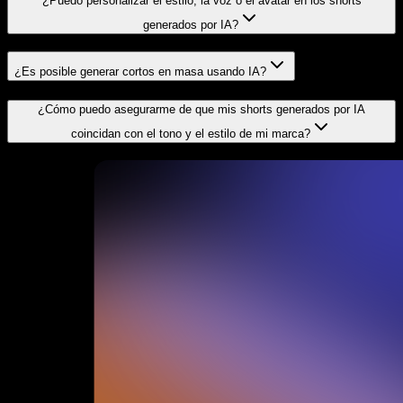
¿Puedo personalizar el estilo, la voz o el avatar en los shorts
generados por IA?
¿Es posible generar cortos en masa usando IA?
¿Cómo puedo asegurarme de que mis shorts generados por IA
coincidan con el tono y el estilo de mi marca?