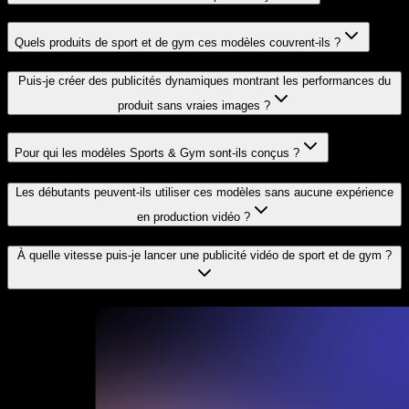
Quels produits de sport et de gym ces modèles couvrent-ils ?
Puis-je créer des publicités dynamiques montrant les performances du
produit sans vraies images ?
Pour qui les modèles Sports & Gym sont-ils conçus ?
Les débutants peuvent-ils utiliser ces modèles sans aucune expérience
en production vidéo ?
À quelle vitesse puis-je lancer une publicité vidéo de sport et de gym ?