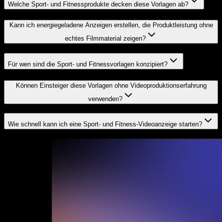
Welche Sport- und Fitnessprodukte decken diese Vorlagen ab?
Kann ich energiegeladene Anzeigen erstellen, die Produktleistung ohne
echtes Filmmaterial zeigen?
Für wen sind die Sport- und Fitnessvorlagen konzipiert?
Können Einsteiger diese Vorlagen ohne Videoproduktionserfahrung
verwenden?
Wie schnell kann ich eine Sport- und Fitness-Videoanzeige starten?