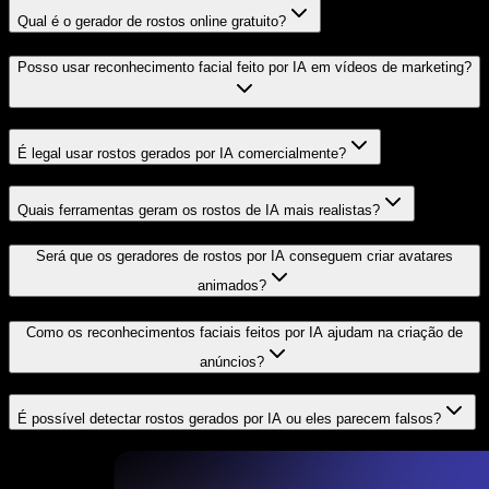
Qual é o gerador de rostos online gratuito?
Posso usar reconhecimento facial feito por IA em vídeos de marketing?
É legal usar rostos gerados por IA comercialmente?
Quais ferramentas geram os rostos de IA mais realistas?
Será que os geradores de rostos por IA conseguem criar avatares
animados?
Como os reconhecimentos faciais feitos por IA ajudam na criação de
anúncios?
É possível detectar rostos gerados por IA ou eles parecem falsos?