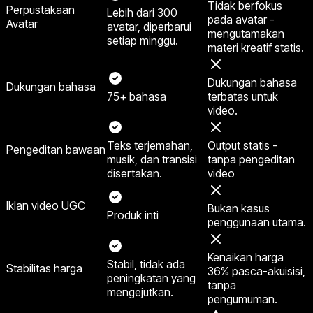
Tidak berfokus
Perpustakaan
Lebih dari 300
pada avatar -
Avatar
avatar, diperbarui
mengutamakan
setiap minggu.
materi kreatif statis.
Dukungan bahasa
Dukungan bahasa
75+ bahasa
terbatas untuk
video.
Teks terjemahan,
Output statis -
Pengeditan bawaan
musik, dan transisi
tanpa pengeditan
disertakan.
video
Iklan video UGC
Bukan kasus
Produk inti
penggunaan utama.
Kenaikan harga
Stabil, tidak ada
Stabilitas harga
36% pasca-akuisisi,
peningkatan yang
tanpa
mengejutkan.
pengumuman.