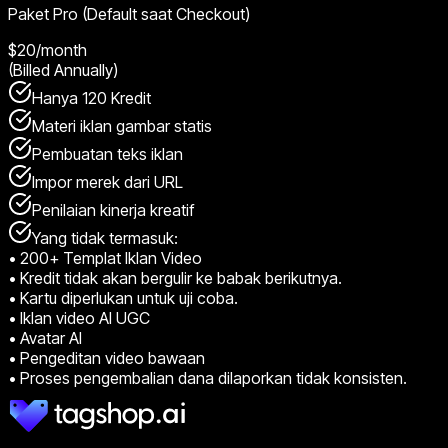
Paket Pro (Default saat Checkout)
$20
/month
(Billed Annually)
Hanya 120 Kredit
Materi iklan gambar statis
Pembuatan teks iklan
Impor merek dari URL
Penilaian kinerja kreatif
Yang tidak termasuk:
•
200+ Templat Iklan Video
•
Kredit tidak akan bergulir ke babak berikutnya.
•
Kartu diperlukan untuk uji coba.
•
Iklan video AI UGC
•
Avatar AI
•
Pengeditan video bawaan
•
Proses pengembalian dana dilaporkan tidak konsisten.