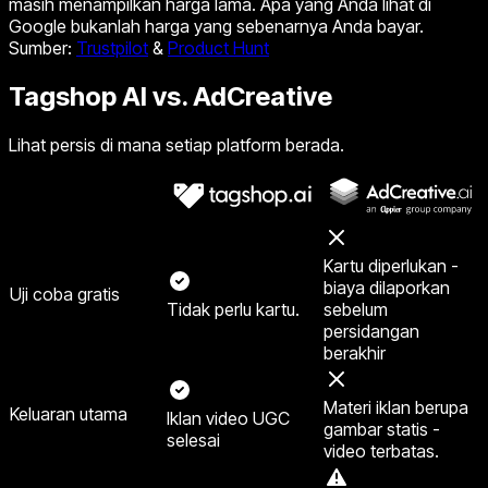
masih menampilkan harga lama. Apa yang Anda lihat di
Google bukanlah harga yang sebenarnya Anda bayar.
Sumber
:
Trustpilot
&
Product Hunt
Tagshop AI vs. AdCreative
Lihat persis di mana setiap platform berada.
Kartu diperlukan -
biaya dilaporkan
Uji coba gratis
Tidak perlu kartu.
sebelum
persidangan
berakhir
Materi iklan berupa
Keluaran utama
Iklan video UGC
gambar statis -
selesai
video terbatas.