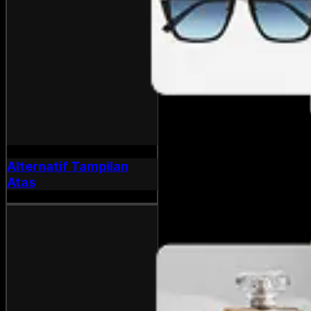
Alternatif Tampilan
Atas