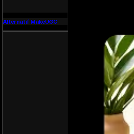
Alternatif MakeUGC