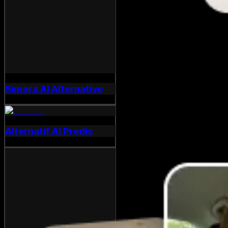
Simora AI Alternative
Alternatif AI Predis