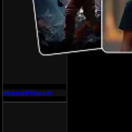
Alternatif Steve AI