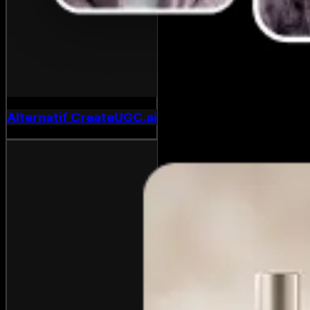
Alternatif CreateUGC.ai