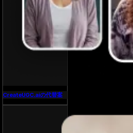
CreateUGC.aiの代替案