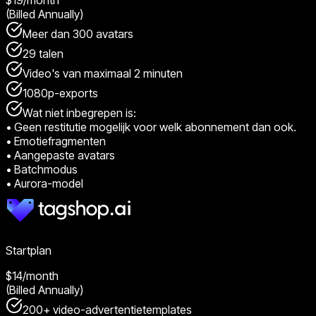
(Billed Annually)
Meer dan 300 avatars
29 talen
Video's van maximaal 2 minuten
1080p-exports
Wat niet inbegrepen is:
•
Geen restitutie mogelijk voor welk abonnement dan ook.
•
Emotiefragmenten
•
Aangepaste avatars
•
Batchmodus
•
Aurora-model
Startplan
$14
/month
(Billed Annually)
200+ video-advertentietemplates