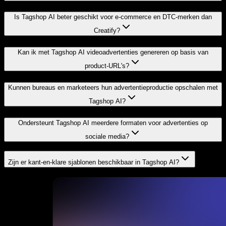
Is Tagshop AI beter geschikt voor e-commerce en DTC-merken dan
Creatify?
Kan ik met Tagshop AI videoadvertenties genereren op basis van
product-URL's?
Kunnen bureaus en marketeers hun advertentieproductie opschalen met
Tagshop AI?
Ondersteunt Tagshop AI meerdere formaten voor advertenties op
sociale media?
Zijn er kant-en-klare sjablonen beschikbaar in Tagshop AI?