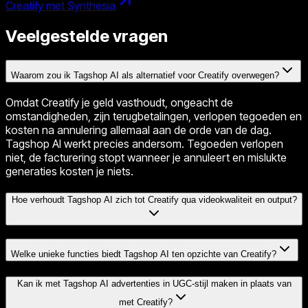
Creatify met Synthesia
Veelgestelde vragen
Waarom zou ik Tagshop AI als alternatief voor Creatify overwegen?
Omdat Creatify je geld vasthoudt, ongeacht de
omstandigheden, zijn terugbetalingen, verlopen tegoeden en
kosten na annulering allemaal aan de orde van de dag.
Tagshop AI werkt precies andersom. Tegoeden verlopen
niet, de facturering stopt wanneer je annuleert en mislukte
generaties kosten je niets.
Hoe verhoudt Tagshop AI zich tot Creatify qua videokwaliteit en output?
Welke unieke functies biedt Tagshop AI ten opzichte van Creatify?
Kan ik met Tagshop AI advertenties in UGC-stijl maken in plaats van
met Creatify?