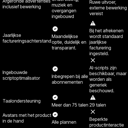
Afgeronde advertenties
Ruwe uitvoer,
muziek en
inclusief bewerking
externe bewerking
overgangen
vereist
ingebouwd
Bij het afrekenen
Jaarlijkse
Maandelijkse
wordt standaard
factureringsachterstand
optie, duidelijk en
jaarlijkse
transparant.
facturering
ingesteld.
AI-scripts zijn
Ingebouwde
beschikbaar, maar
Inbegrepen bij alle
scriptoptimalisator
worden als
abonnementen
generiek
beschouwd.
Taalondersteuning
Meer dan 75 talen
29 talen
Avatars met het product
Beperkte
in de hand
Alle plannen
productinteractie