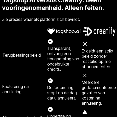
Tagshop AI versus Creatify: Geen
vooringenomenheid. Alleen feiten.
Zie precies waar elk platform zich bevindt.
Transparant,
Er geldt een strikt
ontvang een
Terugbetalingsbeleid
beleid zonder
terugbetaling van
restitutie op alle
ongebruikte
abonnementen.
credits.
Meerdere
Facturering na
De facturering
gedocumenteerde
annulering
stopt op de dag
gevallen van
dat u annuleert.
kosten na
annulering.
Ondertiteling,