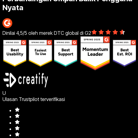
Nyata
Dinilai 4,5/5 oleh merek DTC global di G2
U
Ulasan Trustpilot terverifikasi