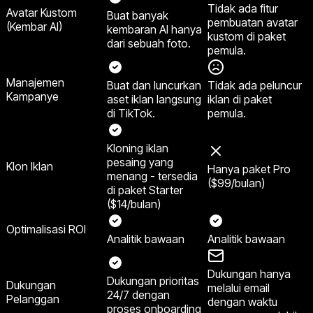
Tidak ada fitur
Avatar Kustom
Buat banyak
pembuatan avatar
(Kembar AI)
kembaran AI hanya
kustom di paket
dari sebuah foto.
pemula.
Manajemen
Buat dan luncurkan
Tidak ada peluncur
Kampanye
aset iklan langsung
iklan di paket
di TikTok.
pemula.
Kloning iklan
pesaing yang
Klon Iklan
Hanya paket Pro
menang - tersedia
($99/bulan)
di paket Starter
($14/bulan)
Optimalisasi ROI
Analitik bawaan
Analitik bawaan
Dukungan hanya
Dukungan prioritas
Dukungan
melalui email
24/7 dengan
Pelanggan
dengan waktu
proses onboarding