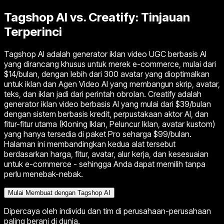
Tagshop AI vs. Creatify:
Tinjauan
Terperinci
Tagshop AI adalah generator iklan video UGC berbasis AI
yang dirancang khusus untuk merek e-commerce, mulai dari
$14/bulan, dengan lebih dari 300 avatar yang dioptimalkan
untuk iklan dan Agen Video AI yang membangun skrip, avatar,
teks, dan iklan jadi dari perintah obrolan. Creatify adalah
generator iklan video berbasis AI yang mulai dari $39/bulan
dengan sistem berbasis kredit, perpustakaan aktor AI, dan
fitur-fitur utama (Kloning Iklan, Peluncur Iklan, avatar kustom)
yang hanya tersedia di paket Pro seharga $99/bulan.
Halaman ini membandingkan kedua alat tersebut
berdasarkan harga, fitur, avatar, alur kerja, dan kesesuaian
untuk e-commerce - sehingga Anda dapat memilih tanpa
perlu menebak-nebak.
Mulai Membuat dengan Tagshop AI
Dipercaya oleh individu dan tim di perusahaan-perusahaan
paling berani di dunia.