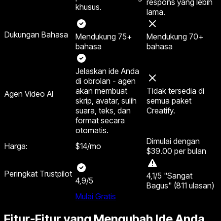
respons yang lebih
khusus.
lama.
Dukungan Bahasa
Mendukung 75+
Mendukung 70+
bahasa
bahasa
Jelaskan ide Anda
di obrolan - agen
akan membuat
Tidak tersedia di
Agen Video AI
skrip, avatar, sulih
semua paket
suara, teks, dan
Creatify.
format secara
otomatis.
Dimulai dengan
Harga:
$14/mo
$39.00
per bulan
Peringkat Trustpilot
4,1/5 "Sangat
4,9/5
Bagus" (811 ulasan)
Mulai Gratis
Fitur-Fitur yang Mengubah Ide Anda