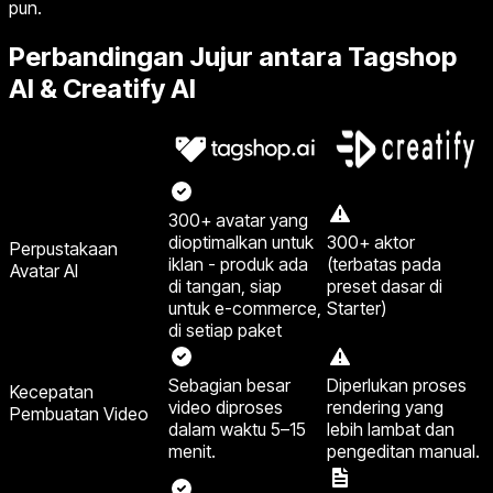
pun.
Perbandingan Jujur antara Tagshop
AI & Creatify AI
300+ avatar yang
dioptimalkan untuk
300+ aktor
Perpustakaan
iklan - produk ada
(terbatas pada
Avatar AI
di tangan, siap
preset dasar di
untuk e-commerce,
Starter)
di setiap paket
Sebagian besar
Diperlukan proses
Kecepatan
video diproses
rendering yang
Pembuatan Video
dalam waktu 5–15
lebih lambat dan
menit.
pengeditan manual.